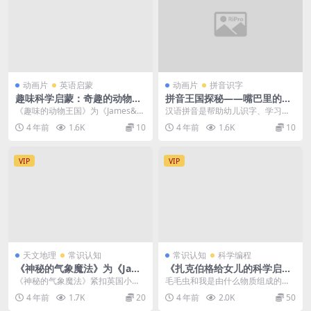
动画片
英语启蒙
动画片
拼音识字
趣味科学启蒙：奇趣的动物王
拼音王国探秘——嘴巴里的拼
国
音精灵
《趣味的动物王国》为《James&a
汉语拼音是帮助幼儿识字、学习普
mp;Aaron趣味科学启蒙》系列课...
通话的有效工具,是幼儿园衔接小学
4 年前
1.6K
10
4 年前
1.6K
10
的重要桥梁 第01...
VIP
VIP
天文地理
常识认知
常识认知
科学编程
《神秘的气象魔法》为《Jam
《扎克伯格给女儿的科学启蒙
es&Aaron趣味科学启蒙》系
课》全52集（英文版+中文
《神秘的气象魔法》紧扣英国小学
毛毛虫和我是由什么物质组成的？
列课程第3季，紧扣英国小学
版），让孩子轻松学科学
的科学课大纲，完美贴合《中国小
苹果切开一会儿为什么会变黑？ 彩
4 年前
1.7K
20
4 年前
2.0K
50
的科学课大纲，完美贴合《中
学科学课程标准》中英...
虹为什么有七个颜...