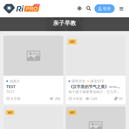
登录
亲子早教
VIP
动画片
国学历史
拼音识字
TEST
《汉字里的节气之美》——孩
子一定要懂的国学识字启蒙课
TEST
每个孩子都爱看动画片，它几乎已
经成了童年的一部分。可最近一位
8 月前
206
4 年前
2.6K
30
妈妈给我们吐槽她陪孩...
VIP
VIP