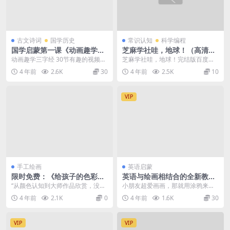
古文诗词
国学历史
常识认知
科学编程
国学启蒙第一课《动画趣学三
芝麻学社哇，地球！（高清视
字经》告别枯燥乏味的灌输方
频）百度网盘网盘资源 免费下
动画趣学三字经 30节有趣的视频，
芝麻学社哇，地球！完结版百度网
式！！
载
学习经典故事，获得生活智慧，5大
盘高清视频。 资源目录 01.大地的
4 年前
2.6K
30
4 年前
2.5K
10
领域内容，积累...
形状.mp4 ...
VIP
手工绘画
英语启蒙
限时免费：《给孩子的色彩启
英语与绘画相结合的全新教材
蒙课》8集高清视频百度网盘
《Doodle Town》涂鸦小镇全
“从颜色认知到大师作品欣赏，没有
小朋友超爱画画，那就用涂鸦来学
下载
套资源（Doodle Town 国际
枯燥的理论知识，只有好课的原创
习英语吧！英语与绘画相结合的全
4 年前
2.1K
0
4 年前
1.6K
30
少儿英语））
动画和...
新教材《Doodle...
VIP
VIP