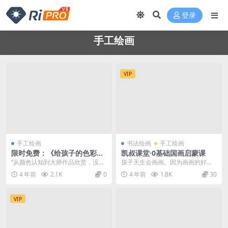
登录
手工绘画
VIP
手工绘画
书法绘画
手工绘画
限时免费：《给孩子的色彩启
凯叔课堂·0基础国画启蒙课
蒙课》8集高清视频百度网盘
“从颜色认知到大师作品欣赏，没有
孩子天生会画画。因为画画的好处
下载
枯燥的理论知识，只有好课的原创
众多，所以很多父母从小就注重孩
4 年前
2.1K
0
4 年前
1.8K
30
动画和...
子的艺术启蒙，有意培...
VIP