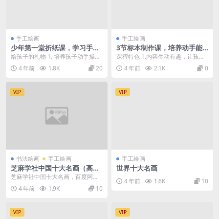
手工绘画
手工绘画
少年第一堂折纸课，学习手工
3节标本制作课，培养动手能
艺术，锻炼手眼协调
力，带孩子探秘大自然奥秘！
给孩子的礼物 1. 培养孩子动手操作
课程特色 1.内容生动有趣，让孩子
百度网盘，免费下载！
能力 2. 促进孩子对折纸有关历史文
在快乐中掌握基本常识 本次标本
4 年前
1.8K
20
4 年前
2.1K
0
化的了解...
课，老师精心准备...
VIP
VIP
书法绘画
手工绘画
手工绘画
芝麻学社中国十大名画（高清
世界十大名画
视频）
芝麻学社中国十大名画，百度网盘
4 年前
1.6K
10
高清视频。 资源目录 01梦中的仙女
4 年前
1.9K
10
是什么样的.m...
VIP
VIP