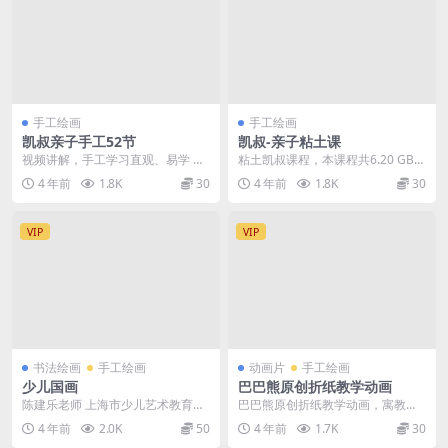
手工绘画
手工绘画
凯叔亲子手工52节
凯叔-亲子粘土课
视频讲解，手工学习直观、易学 每
粘土凯叔课程，本课程共6.20 GB，
个手工5-10分钟视频教学。 每个步
VIP会员可通过网盘转存下载或者在
4 年前
1.8K
30
4 年前
1.8K
30
骤清楚直观、...
线播放。...
VIP
VIP
书法绘画
手工绘画
动画片
手工绘画
少儿国画
巴巴熊原创折纸教学动画
陈建乐老师 上海市少儿艺术教育名
巴巴熊原创折纸教学动画，寓教于
师 师从国画大师徐元清、张大伟 上
乐，让孩子们跟着巴巴熊来玩折纸
4 年前
2.0K
50
4 年前
1.7K
30
海香山诗画社注...
吧。巴巴熊是千万家长...