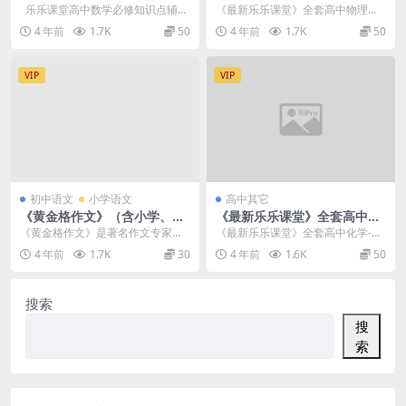
辅导课
理最全知识点复习课程
乐乐课堂高中数学必修知识点辅导
《最新乐乐课堂》全套高中物理专
课，含先修课，几何
题54套专题最全知识点复习课程
4 年前
1.7K
50
4 年前
1.7K
50
VIP
VIP
初中语文
小学语文
高中其它
《黄金格作文》（含小学、初
《最新乐乐课堂》全套高中化
中、高中各阶段）
学知识点复习
《黄金格作文》是著名作文专家胡
《最新乐乐课堂》全套高中化学-高
国华老师，根据中小学生写作特
清录播学习小视频（包括34大模
4 年前
1.7K
30
4 年前
1.6K
50
点，按照小学、初中、高...
块）是高中化学知识...
搜索
搜
索