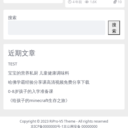
4 年前
1.6K
10
品。课程素...
搜索
搜
索
近期文章
TEST
宝宝的营养私厨 儿童健康调味料
哈佛学霸经验分享课高清视频免费分享下载
0-8岁孩子的入学准备课
《给孩子的minecraft生存之旅》
Copyright © 2023
RiPro-V5 Theme
- All rights reserved
京ICP备0000000号-1
京公网安备 00000000