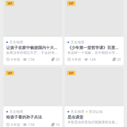
VIP
VIP
天文地理
天文地理
让孩子在家中畅游国内十大名
《少年第一堂哲学课》百度网
校
盘高清视频课程
如果没有仰望过天空， 不会好奇为
有这样一个现象：在中国的大学课
何会风卷云涌，月卷云舒； 如果没
堂上，老师提出问题，能站出来积
4 年前
1.5K
20
4 年前
1.6K
20
有眺望过大海， ...
极回答问题的，总是这...
VIP
VIP
天文地理
天文地理
常识认知
给孩子看的孙子兵法
昆虫课堂
本套昆虫科普知识视频课程全集，
4 年前
1.5K
10
共10讲，由ahaschool教育机构出