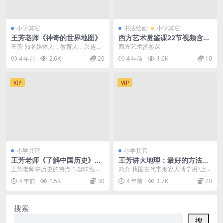
小学其它
书法绘画
小学其它
王芳老师《神奇的世界地图》
西方艺术赏鉴课22节视频含P
DF
王芳 知名媒体人，教育人，兴趣培
西方艺术赏鉴课
养师。《第一训练营》创始人，擅
4 年前
2.6K
20
4 年前
1.6K
10
长启蒙教育课程，用...
VIP
VIP
小学其它
小学其它
王芳老师《了解中国历史》m
王芳讲大地理：最好的方法学
p3【上+下全46集】
中国地理 15课 高清视频
王芳老师讲历史的特点 1.趣味性
简介 我国古代常形容人博学用‘·上知
强，孩子很容易接受 王芳老师讲课
天文，下知地理”。地理学科引导我
4 年前
1.5K
30
4 年前
1.7K
20
趣味性、故事性强...
们去认识环境...
搜索
搜