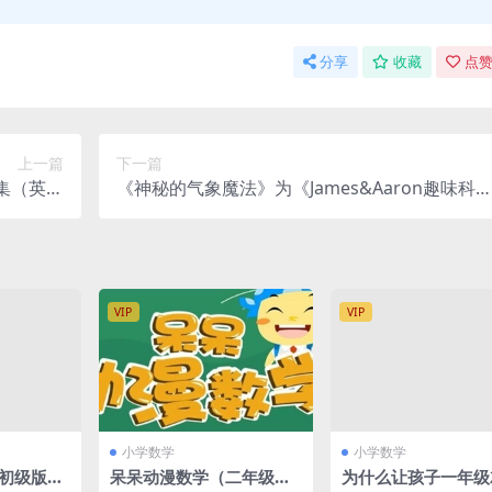
分享
收藏
点赞
上一篇
下一篇
集（英文
《神秘的气象魔法》为《James&Aaron趣味科
松学科学
启蒙》系列课程第3季，紧扣英国小学的科学课
纲，完美贴合《中国小学科学课程标准》中英双
语，全动画呈现。内容严谨、精确，让孩子在津
津有味学习科学的过程中，提升英语水平。我们
VIP
VIP
日常生活中见到的很多天气现象，比如降雨、下
雪、雾霾、雷电等，都充满了神秘和力量，这些
都是大自然的“运行方程式”，能够激发孩子的好
奇心。
小学数学
小学数学
(初级版
呆呆动漫数学（二年级
为什么让孩子一年级