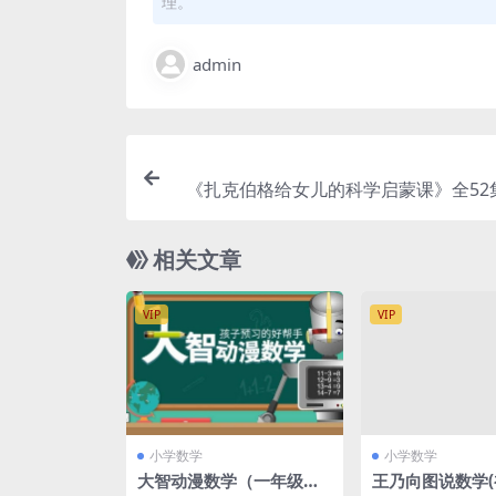
理。
admin
《扎克伯格给女儿的科学启蒙课》全52
版+中文版），让孩子轻
相关文章
VIP
VIP
小学数学
小学数学
大智动漫数学（一年级
王乃向图说数学