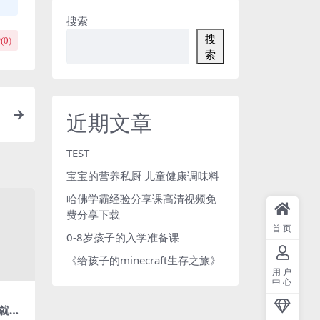
搜索
搜
(
0
)
索
近期文章
学
大
TEST
宝宝的营养私厨 儿童健康调味料
哈佛学霸经验分享课高清视频免
费分享下载
首页
0-8岁孩子的入学准备课
《给孩子的minecraft生存之旅》
用户
中心
就学