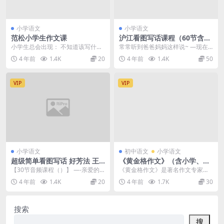
小学语文
小学语文
范松小学生作文课
沪江看图写话课程（60节含课
后作业）
小学生总会出现： 不知道该写什
常常听到爸爸妈妈这样说~ —现在
么； 没什么可写； 写出来的作文，
一年级不要求造句、写作文，但是
4 年前
1.4K
20
4 年前
1.4K
50
一半是真一半是假...
二年级...
VIP
VIP
小学语文
初中语文
小学语文
超级简单看图写话 好芳法 王
《黄金格作文》（含小学、初
芳
中、高中各阶段）
【30节音频课程（）】 —-亲爱的
《黄金格作文》是著名作文专家胡
家长朋友们，你们有没有因为孩子
国华老师，根据中小学生写作特
4 年前
1.4K
20
4 年前
1.7K
30
写不好作文而感到...
点，按照小学、初中、高...
搜索
搜