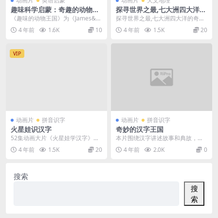
动画片
英语启蒙
动画片
天文地理
趣味科学启蒙：奇趣的动物王
探寻世界之最,七大洲四大洋的
国
奇幻之旅
《趣味的动物王国》为《James&a
探寻世界之最,七大洲四大洋的奇幻
mp;Aaron趣味科学启蒙》系列课...
之旅，12集高清视频
4 年前
1.6K
10
4 年前
1.5K
20
VIP
动画片
拼音识字
动画片
拼音识字
火星娃识汉字
奇妙的汉字王国
52集动画大片《火星娃学汉字》是
本片围绕汉字讲述故事和典故，介
北京电视台与北京神笔动画有限公
绍其起源和演变，用生动有趣的方
4 年前
1.5K
20
4 年前
2.0K
0
司联合制作的一部教...
式将传统的汉字表现出...
搜索
搜
索