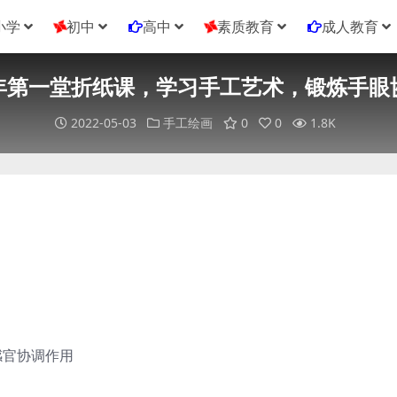
小学
初中
高中
素质教育
成人教育
年第一堂折纸课，学习手工艺术，锻炼手眼
2022-05-03
手工绘画
0
0
1.8K
感官协调作用