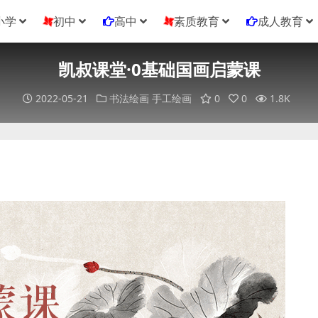
小学
初中
高中
素质教育
成人教育
凯叔课堂·0基础国画启蒙课
2022-05-21
书法绘画
手工绘画
0
0
1.8K