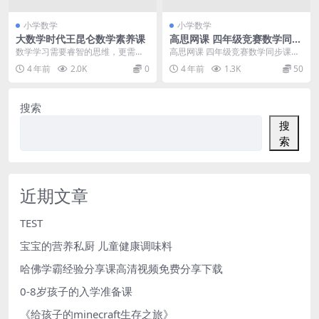
小学数学
小学数学
大数学时代王昆仑数学素养课
高思网课 四年级竞赛数学同步
课程（四年级全年，上下学期
数学学习需要睿智的思维，更需要
高思网课 四年级竞赛数学同步课程
各20讲）
雅致的素养与良好的习惯，过程永
（四年级全年，上下学期各20讲）
4 年前
2.0K
0
4 年前
1.3K
50
远比结果重要，遇事多...
搜索
搜
索
近期文章
TEST
宝宝的营养私厨 儿童健康调味料
哈佛学霸经验分享课高清视频免费分享下载
0-8岁孩子的入学准备课
《给孩子的minecraft生存之旅》