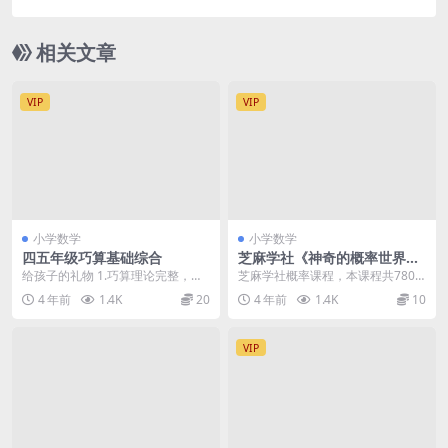
度网盘
相关文章
VIP
VIP
小学数学
小学数学
四五年级巧算基础综合
芝麻学社《神奇的概率世界》
动画概率学知识
给孩子的礼物 1.巧算理论完整，带
芝麻学社概率课程，本课程共780.7
孩子走入数学世界 2.从基本运算规
3MB，VIP会员可通过百度网盘转存
4 年前
1.4K
20
4 年前
1.4K
10
则诠释巧算五...
下载或者...
VIP