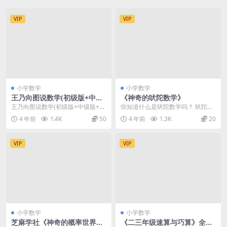
VIP
VIP
小学数学
小学数学
王乃向图说数学(初级版+中级
《神奇的吠陀数学》
版+高级版)
王乃向图说数学(初级版+中级版+高
你知道什么是吠陀数学吗？ 吠陀数
级版)全套视频+PDF电子书。初级
学是从印度地区发展而来的印度传
4 年前
1.4K
50
4 年前
1.3K
20
版对应小学2...
统数学，也叫印度数...
VIP
VIP
小学数学
小学数学
芝麻学社《神奇的概率世界》
《二三年级速算与巧算》全套