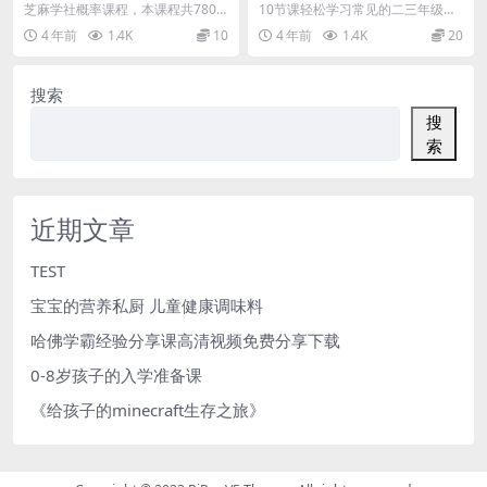
动画概率学知识
（共10集）视频下载
芝麻学社概率课程，本课程共780.7
10节课轻松学习常见的二三年级运
3MB，VIP会员可通过百度网盘转存
算技巧，包含连加连减性质等，提
4 年前
1.4K
10
4 年前
1.4K
20
下载或者...
升孩子计算的速度和...
搜索
搜
索
近期文章
TEST
宝宝的营养私厨 儿童健康调味料
哈佛学霸经验分享课高清视频免费分享下载
0-8岁孩子的入学准备课
《给孩子的minecraft生存之旅》