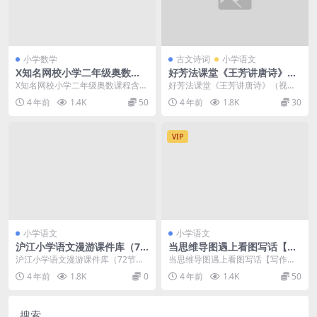
小学数学
古文诗词
小学语文
X知名网校小学二年级奥数课
好芳法课堂《王芳讲唐诗》
程含课堂笔记及测试题
（视频课）
X知名网校小学二年级奥数课程含课
好芳法课堂《王芳讲唐诗》（视频
堂笔记及测试题
课） 王芳老师不仅讲了唐诗的释
4 年前
1.4K
50
4 年前
1.8K
30
义，更是把诗人生活的...
VIP
小学语文
小学语文
沪江小学语文漫游课件库（72
当思维导图遇上看图写话【写
节课，含作文）
作班】-小学生作文写作教程
沪江小学语文漫游课件库（72节
当思维导图遇上看图写话【写作
课，含作文）
班】，价值千元，由复旦大学文学
4 年前
1.8K
0
4 年前
1.4K
50
博士袁坚老师（猫博士）...
搜索