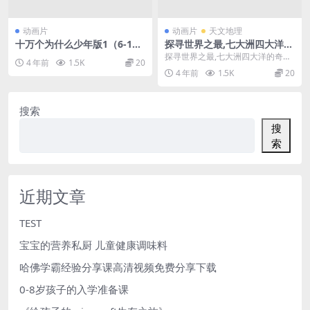
动画片
动画片
天文地理
十万个为什么少年版1（6-18
探寻世界之最,七大洲四大洋的
岁）
奇幻之旅
探寻世界之最,七大洲四大洋的奇幻
4 年前
1.5K
20
之旅，12集高清视频
4 年前
1.5K
20
搜索
搜
索
近期文章
TEST
宝宝的营养私厨 儿童健康调味料
哈佛学霸经验分享课高清视频免费分享下载
0-8岁孩子的入学准备课