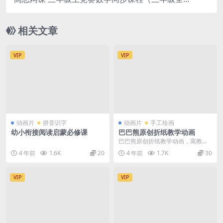
年，上下学期各20讲）
相关文章
VIP
VIP
动画片
拼音识字
动画片
手工绘画
幼小衔接阅读启蒙必修课
巴巴熊原创折纸教学动画
巴巴熊原创折纸教学动画，寓教于
乐，让孩子们跟着巴巴熊来玩折纸
4 年前
1.6K
20
4 年前
1.7K
30
吧。巴巴熊是千万家长...
VIP
VIP